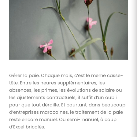
Tâches
et
check-
lists
Optimisez
le suivi de
vos
tâches et
check-
lists RH
Gérer la paie. Chaque mois, c’est le même casse-
Suivi
tête. Entre les heures supplémentaires, les
mutuelle
absences, les primes, les évolutions de salaire ou
Suivez les
les ajustements contractuels, il suffit d’un oubli
demandes de
remboursement
pour que tout déraille. Et pourtant, dans beaucoup
de soins
d’entreprises marocaines, le traitement de la paie
reste encore manuel. Ou semi-manuel, à coup
d’Excel bricolés.