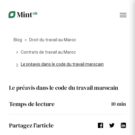
RH
des
service
plus
talents
management
encore
…...
Core
Recrutement
Matériels
Portail
HR
Digitalisez la
Optimisez la
collabora
Centralisez
gestion de
gestion du
vos
Blog
Droit du travail au Maroc
votre
parc
données
processus
informatique
RH dans
Dashboar
de
alloué à vos
Contrats de travail au Maroc
un portail
recrutement
collaborateurs
unique
Le préavis dans le code du travail marocain
KPI et
Congés
Onboarding
Logiciels
reporting
et
Facilitez
Répertoriez
absences
Le préavis dans le code du travail marocain
l'intégration
les logiciels
Intégratio
de vos
utilisés par
Digitalisez
nouveaux
chaque
votre
collaborateurs
collaborateur
Temps de lecture
gestion
10
min
des
Événeme
congés et
d'entrepri
absences
Partagez l'article
Gestion
Suivi des
Formation
Annuaire