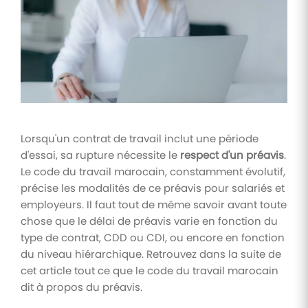
Tâches
et
check-
lists
Optimisez
le suivi de
vos
tâches et
check-
Lorsqu'un contrat de travail inclut une période
lists RH
d'essai, sa rupture nécessite le
respect d'un préavis
.
Le code du travail marocain, constamment évolutif,
Suivi
précise les modalités de ce préavis pour salariés et
mutuelle
employeurs. Il faut tout de même savoir avant toute
Suivez les
demandes de
chose que le délai de préavis varie en fonction du
remboursement
type de contrat, CDD ou CDI, ou encore en fonction
de soins
du niveau hiérarchique. Retrouvez dans la suite de
cet article tout ce que le code du travail marocain
dit à propos du préavis.